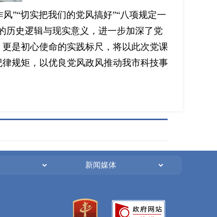
风”“切实把我们的党风搞好”“八项规定一
的历史逻辑与现实意义，进一步加深了党
，更是初心使命的实践标尺，将以此次党课
纪律规矩，以优良党风政风推动我市科技事