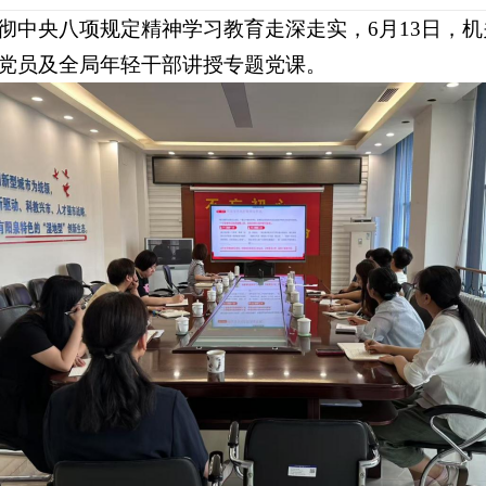
彻中央八项规定精神学习教育走深走实，6月13日，
党员及全局年轻干部讲授专题党课。