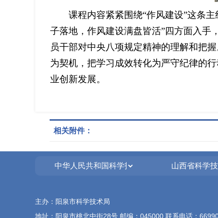
课程内容紧紧围绕“作风建设”这条主
子落地，作风建设满盘皆活”四方面入手
员干部对中央八项规定精神的理解和把握
为契机，把学习成效转化为严守纪律的行
业创新发展。
相关附件：
主办：阳泉市科学技术局
地址：阳泉市桃北中街28号 邮编：045000 联系电话：66990