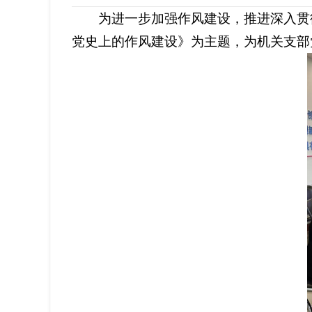
为进一步加强作风建设，推进深入贯
党史上的作风建设》为主题，为机关支部