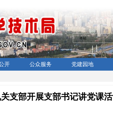
本站
公开
公众服务
党建园地
机关支部开展支部书记讲党课活