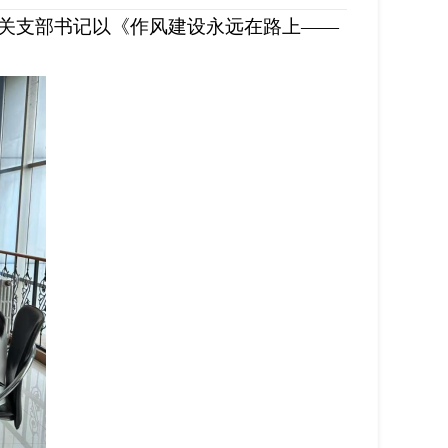
机关支部书记以《作风建设永远在路上——